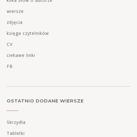
kilka słów o autorze
wiersze
zdjęcia
księga czytelników
CV
ciekawe linki
FB
OSTATNIO DODANE WIERSZE
Skrzydła
Tabletki